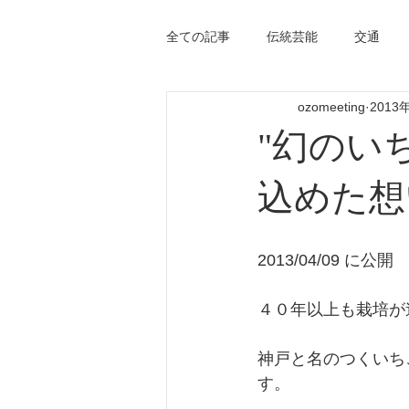
全ての記事
伝統芸能
交通
ozomeeting
2013
"幻のい
込めた想
2013/04/09 に公開 
４０年以上も栽培が
神戸と名のつくいち
す。