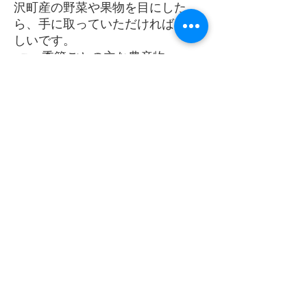
沢町産の野菜や果物を目にした
ら、手に取っていただければうれ
しいです。
☞ 季節ごとの主な農産物
春：いちご、タケノコ、フキ、
ほうれん草、レタス、トマト
夏：スイカ、ピーマン、ナス、
トマト、スイートコーン、かぼち
ゃ
秋：カキ、サツマイモ、牛蒡、
キャベツ、枝豆、トマト、ナス、
シイタケ
冬：いちご、キャベツ、大根、
白菜、ほうれん草、春菊