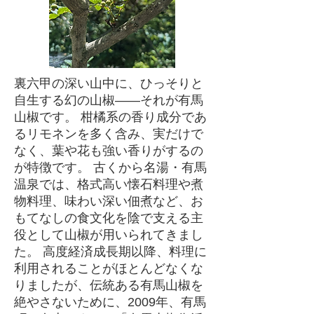
裏六甲の深い山中に、ひっそりと
自生する幻の山椒――それが有馬
山椒です。 柑橘系の香り成分であ
るリモネンを多く含み、実だけで
なく、葉や花も強い香りがするの
が特徴です。 古くから名湯・有馬
温泉では、格式高い懐石料理や煮
物料理、味わい深い佃煮など、お
もてなしの食文化を陰で支える主
役として山椒が用いられてきまし
た。 高度経済成長期以降、料理に
利用されることがほとんどなくな
りましたが、伝統ある有馬山椒を
絶やさないために、2009年、有馬