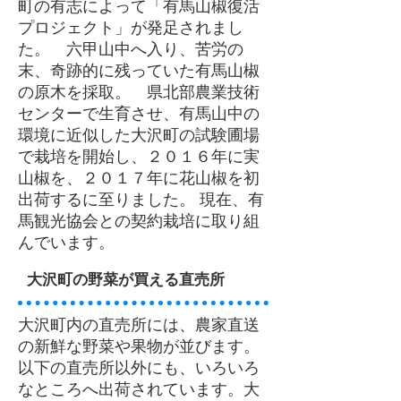
町の有志によって「有馬山椒復活
プロジェクト」が発足されまし
た。 六甲山中へ入り、苦労の
末、奇跡的に残っていた有馬山椒
の原木を採取。 県北部農業技術
センターで生育させ、有馬山中の
環境に近似した大沢町の試験圃場
で栽培を開始し、２０１６年に実
山椒を、２０１７年に花山椒を初
出荷するに至りました。 現在、有
馬観光協会との契約栽培に取り組
んでいます。
大沢町の野菜が買える直売所
大沢町内の直売所には、農家直送
の新鮮な野菜や果物が並びます。
以下の直売所以外にも、いろいろ
なところへ出荷されています。大