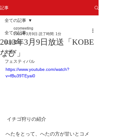
記事
全ての記事
ozomeeting
全ての記事
2013年3月9日
読了時間: 1分
2013年3月9日放送「KOBE
伝統芸能
なび」
交通
フェスティバル
https://www.youtube.com/watch?
v=fBu39TEyai0
 イチゴ狩りの紹介 
へたをとって、へたの方が甘いとコメ