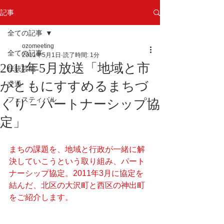
記事
全ての記事
ozomeeting
全ての記事
2011年5月1日
読了時間: 1分
2011年5月放送「地域と市
伝統芸能
がともにすすめるまちづ
交通
フェスティバル
くり－パートナーシップ協
定」
まちの課題を、地域と行政が一緒に解
決していこうという取り組み、パート
ナーシップ協定。2011年3月に協定を
結んだ、北区の大沢町と西区の神出町
をご紹介します。