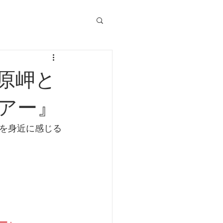
原岬と
アー』
を身近に感じる
ー』