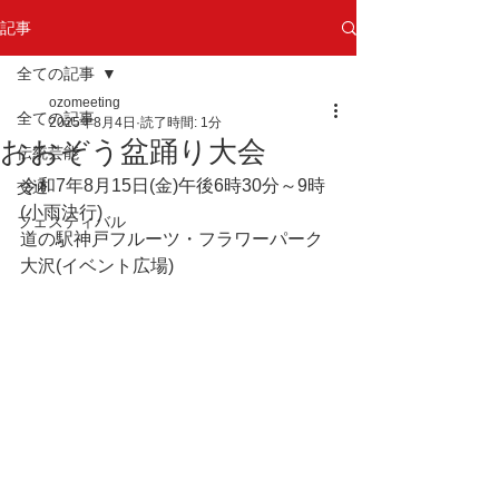
記事
全ての記事
ozomeeting
全ての記事
2025年8月4日
読了時間: 1分
おおぞう盆踊り大会
伝統芸能
令和7年8月15日(金)午後6時30分～9時
交通
(小雨決行)
フェスティバル
道の駅神戸フルーツ・フラワーパーク
大沢(イベント広場)