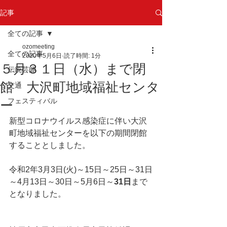
記事
全ての記事
ozomeeting
全ての記事
2020年5月6日
読了時間: 1分
５月３１日（水）まで閉
伝統芸能
館 大沢町地域福祉センタ
交通
フェスティバル
ー
新型コロナウイルス感染症に伴い大沢
町地域福祉センターを以下の期間閉館
することとしました。
令和2年3月3日(火)～15日～25日～31日
～4月13日～30日～5月6日～
31日
まで
となりました。