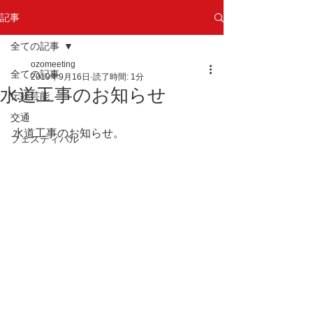
記事
全ての記事
ozomeeting
全ての記事
2019年9月16日
読了時間: 1分
水道工事のお知らせ
伝統芸能
交通
水道工事のお知らせ。
フェスティバル