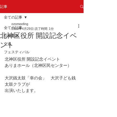
記事
全ての記事
ozomeeting
全ての記事
2019年4月29日
読了時間: 1分
北神区役所 開設記念イベ
伝統芸能
ント
交通
フェスティバル
北神区役所 開設記念イベント
ありまホール（北神区民センター）
大沢銭太鼓「幸の会」　大沢子ども銭
太鼓クラブが
出演いたします。