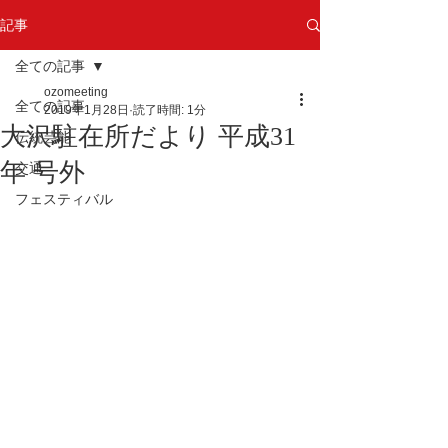
記事
全ての記事
ozomeeting
全ての記事
2019年1月28日
読了時間: 1分
大沢駐在所だより 平成31
伝統芸能
年 号外
交通
フェスティバル