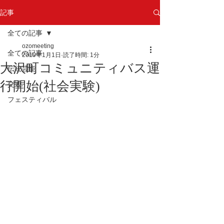
記事
全ての記事
ozomeeting
全ての記事
2019年1月1日
読了時間: 1分
大沢町コミュニティバス運
伝統芸能
行開始(社会実験)
交通
フェスティバル