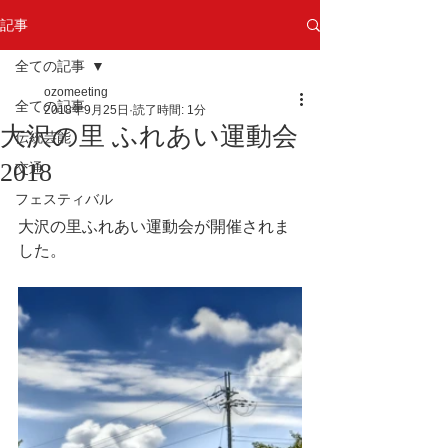
記事
全ての記事
ozomeeting
全ての記事
2018年9月25日
読了時間: 1分
大沢の里 ふれあい運動会
伝統芸能
2018
交通
フェスティバル
大沢の里ふれあい運動会が開催されま
した。