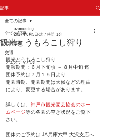
記事
全ての記事
ozomeeting
全ての記事
2017年6月5日
読了時間: 1分
観光とうもろこし狩り
伝統芸能
交通
観光とうもろこし狩り
フェスティバル
開演期間：６月下旬頃 ～ ８月中旬 迄　
団体予約は７月１５日より
開園時期、開園期間は天候などの理由
により、変更する場合があります。
詳しくは、
神戸市観光園芸協会のホー
ムページ
等の各園の空き状況をご覧下
さい。
団体のご予約は JA兵庫六甲 大沢支店へ