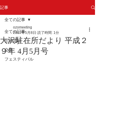
記事
全ての記事
ozomeeting
全ての記事
2017年5月8日
読了時間: 1分
大沢駐在所だより 平成２
伝統芸能
９年 4月5月号
交通
フェスティバル