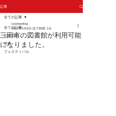
記事
全ての記事
ozomeeting
全ての記事
2017年3月6日
読了時間: 1分
三田市の図書館が利用可能
伝統芸能
になりました。
交通
フェスティバル