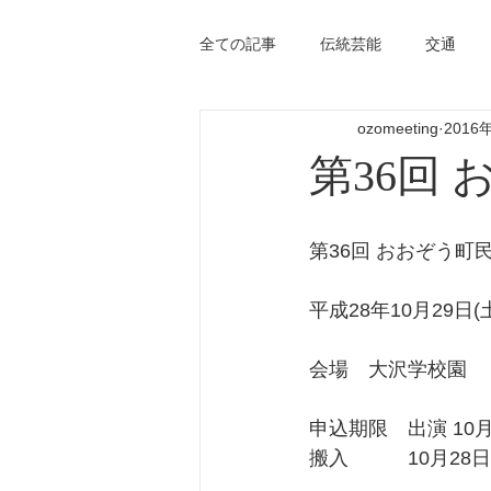
全ての記事
伝統芸能
交通
ozomeeting
2016
第36回
第36回 おおぞう町
平成28年10月29日(土
会場　大沢学校園
申込期限　出演 10
搬入　　　10月28