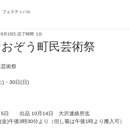
フェスティバル
年9月19日
読了時間: 1分
 おおぞう町民芸術祭
民芸術祭
)・30日(日)
月5日　　出品 10月14日　大沢連絡所迄
日(金)午後3時30分より（但し菊は午後1時より搬入可）