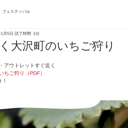
フェスティバル
年1月5日
読了時間: 1分
く大沢町のいちご狩り
・アウトレットすぐ近く
いちご狩り（PDF）
き！