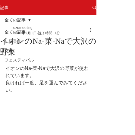
記事
全ての記事
ozomeeting
全ての記事
2016年2月1日
読了時間: 1分
イオンのNa-菜-Naで大沢の
伝統芸能
野菜
交通
フェスティバル
イオンのNa-菜-Naで大沢の野菜が使わ
れています。 
良ければ一度、足を運んでみてくださ
い。 