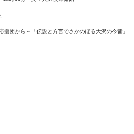
 
応援団から～「伝説と方言でさかのぼる大沢の今昔」 