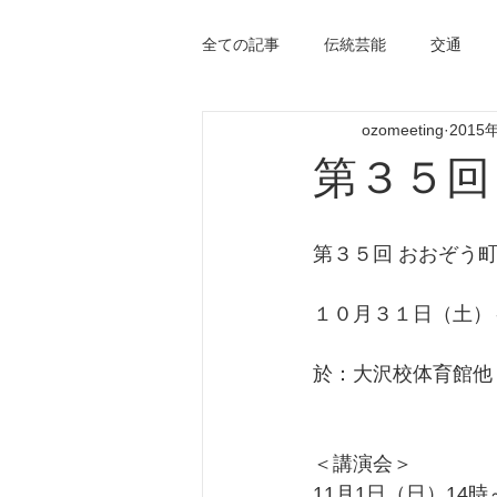
全ての記事
伝統芸能
交通
ozomeeting
2015
第３５回
第３５回 おおぞう町
１０月３１日（土）～
於：大沢校体育館他
＜講演会＞ 
11月1日（日）14時