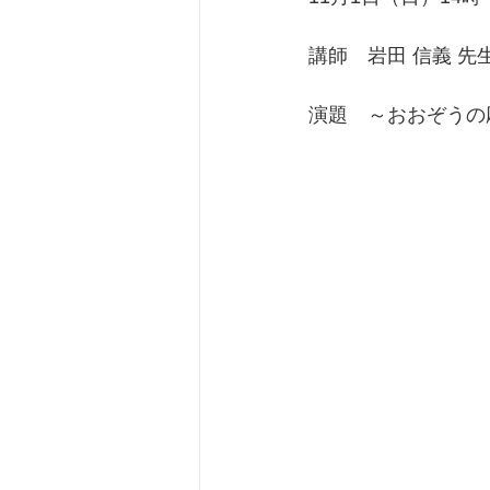
講師　岩田 信義 先生
演題　～おおぞうの