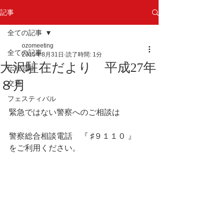
記事
全ての記事
ozomeeting
全ての記事
2015年8月31日
読了時間: 1分
大沢駐在だより 平成27年
伝統芸能
８月
交通
フェスティバル
緊急ではない警察へのご相談は 
警察総合相談電話　『 ♯９１１０ 』　
をご利用ください。 