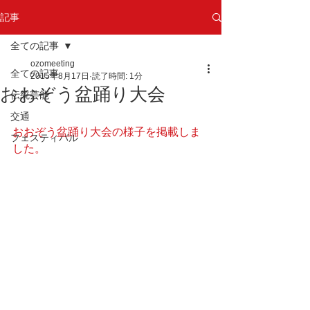
記事
全ての記事
ozomeeting
全ての記事
2015年8月17日
読了時間: 1分
おおぞう盆踊り大会
伝統芸能
交通
おおぞう盆踊り大会の様子を掲載しま
フェスティバル
した。