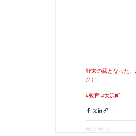
野末の露となった、
ク）
#教育
#大沢町