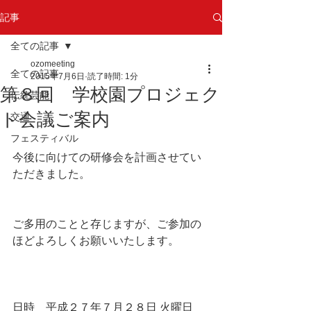
記事
全ての記事
ozomeeting
全ての記事
2015年7月6日
読了時間: 1分
第８回 学校園プロジェク
伝統芸能
ト会議ご案内
交通
フェスティバル
今後に向けての研修会を計画させてい
ただきました。
ご多用のことと存じますが、ご参加の
ほどよろしくお願いいたします。
日時　平成２７年７月２８日 火曜日　