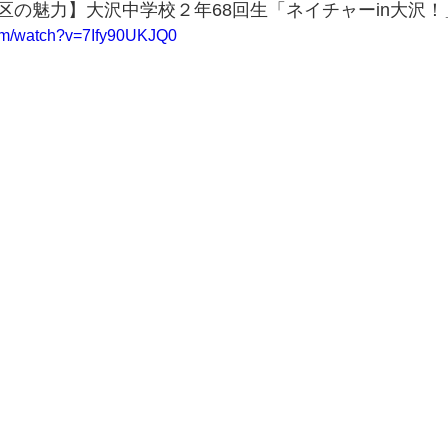
区の魅力】大沢中学校２年68回生「ネイチャーin大沢！
com/watch?v=7Ify90UKJQ0