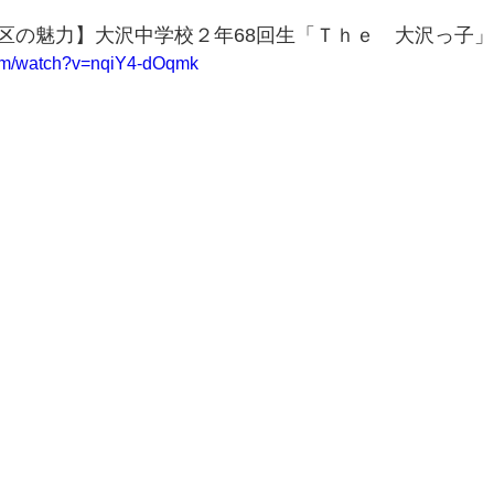
区の魅力】大沢中学校２年68回生「Ｔｈｅ　大沢っ子」
com/watch?v=nqiY4-dOqmk