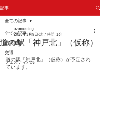
記事
全ての記事
ozomeeting
全ての記事
2015年3月9日
読了時間: 1分
道の駅「神戸北」（仮称）
伝統芸能
交通
道の駅「神戸北」（仮称）が予定され
フェスティバル
ています。 