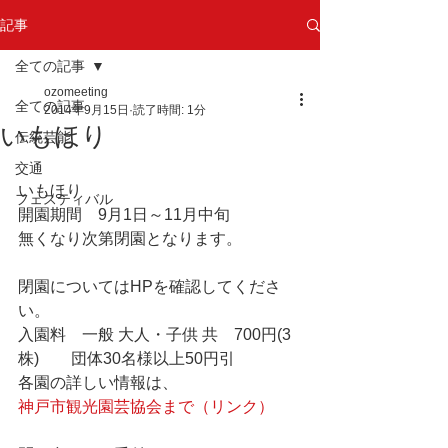
記事
全ての記事
ozomeeting
全ての記事
2014年9月15日
読了時間: 1分
いもほり
伝統芸能
交通
いもほり 
フェスティバル
開園期間　9月1日～11月中旬 
無くなり次第閉園となります。
閉園についてはHPを確認してくださ
い。 
入園料　一般 大人・子供 共　700円(3
株)　　団体30名様以上50円引 
各園の詳しい情報は、
神戸市観光園芸協会まで（リンク）