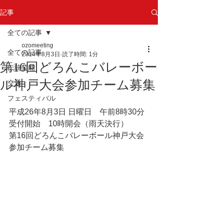
記事
全ての記事
ozomeeting
全ての記事
2014年8月3日
読了時間: 1分
第16回どろんこバレーボー
伝統芸能
ル神戸大会参加チーム募集
交通
フェスティバル
平成26年8月3日 日曜日　午前8時30分
受付開始　10時開会（雨天決行） 
第16回どろんこバレーボール神戸大会
参加チーム募集 