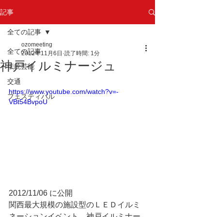
記事
全ての記事
ozomeeting
全ての記事
2012年11月6日
読了時間: 1分
神戸イルミナージュ
伝統芸能
交通
https://www.youtube.com/watch?v=-
フェスティバル
VBt54BvpoU
2012/11/06 に公開 
関西最大規模の施設型のＬＥＤイルミ
ネーションイベント、神戸イルミナー