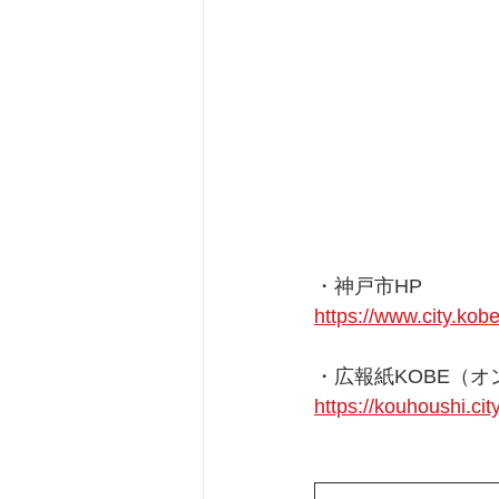
・神戸市HP
https://www.city.kobe.
・広報紙KOBE（
https://kouhoushi.cit