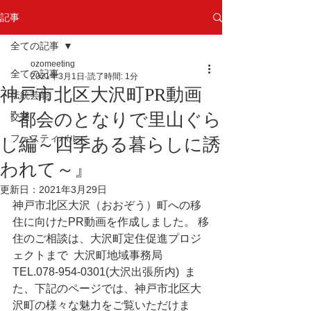
記事
全ての記事
ozomeeting
全ての記事
2021年3月1日
読了時間: 1分
神戸市北区大沢町PR動画
伝統芸能
『都会のとなりで里山ぐら
交通
フェスティバル
し編～四季ある暮らしに誘
われて～』
更新日：
2021年3月29日
神戸市北区大沢（おおぞう）町への移
住に向けたPR動画を作成しました。 移
住のご相談は、大沢町定住促進プロジ
ェクトまで  大沢町地域事務局 
TEL.078-954-0301(大沢出張所内)  ま
た、下記のページでは、神戸市北区大
沢町の様々な魅力をご覧いただけま