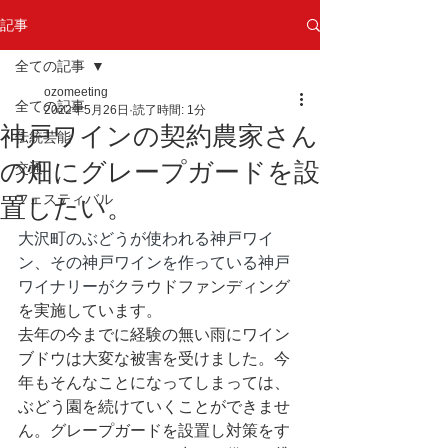
記事
全ての記事
ozomeeting
全ての記事
2022年5月26日
読了時間: 1分
神戸ワインの契約農家さん
伝統芸能
の畑にグレープガードを設
交通
フェスティバル
置したい。
大沢町のぶどうが使われる神戸ワイ
ン、その神戸ワインを作っている神戸
ワイナリーが
クラウドファンディング
を実施しています。
去年の今までに経験の無い雨にワイン
ブドウは大変な被害を受けました。今
年もそんなことになってしまっては、
ぶどう園を続けていくことができませ
ん。グレープガードを設置し対策をす