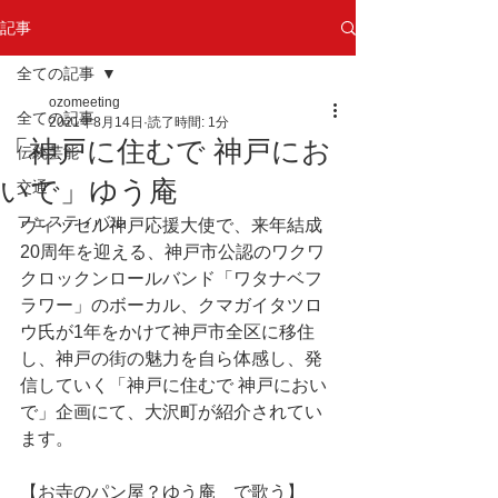
記事
全ての記事
ozomeeting
全ての記事
2021年8月14日
読了時間: 1分
「神戸に住むで 神戸にお
伝統芸能
いで」ゆう庵
交通
フェスティバル
ヴィッセル神戸応援大使で、来年結成
20周年を迎える、神戸市公認のワクワ
クロックンロールバンド「ワタナベフ
ラワー」のボーカル、クマガイタツロ
ウ氏が1年をかけて神戸市全区に移住
し、神戸の街の魅力を自ら体感し、発
信していく「神戸に住むで 神戸におい
で」企画にて、大沢町が紹介されてい
ます。
【お寺のパン屋？ゆう庵　で歌う】